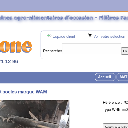
Espace client
Voir votre sélection
Rechercher
71 12 96
Accueil
MAT
à socles marque WAM
Référence :
70
Type WHB 550