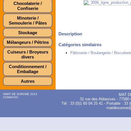
Chocolaterie /
Confiserie
Minoterie /
Semoulerie / Pâtes
Stockage
Description
Mélangeurs / Pétrins
Catégories similaires
Cuiseurs / Broyeurs
Pâtisserie / Boulangerie / Biscuiteri
divers
Conditionnement /
Emballage
Autres
©MAT DE SURONE 2013
MAT D
COMAVOO
31 rue des Abbesses - 775
Tél : 33 (0)1 60 04 25 41 - Portable : 33 
matdesurone