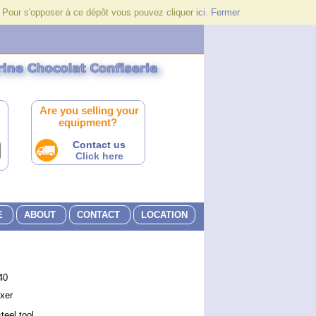
. Pour s'opposer à ce dépôt vous pouvez cliquer
ici
.
Fermer
Are you selling your
equipment?
Contact us
Click here
E
ABOUT
CONTACT
LOCATION
40
xer
teel tool