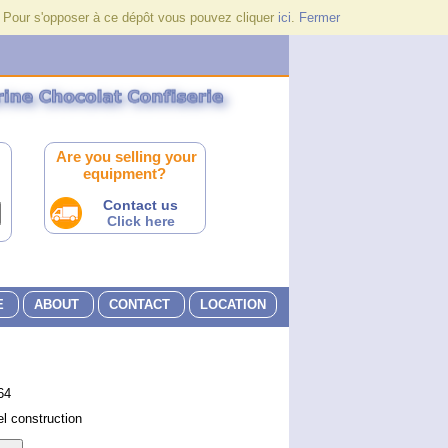
. Pour s'opposer à ce dépôt vous pouvez cliquer
ici
.
Fermer
Are you selling your
equipment?
Contact us
Click here
E
ABOUT
CONTACT
LOCATION
64
el construction